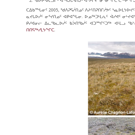
ᖃᐅᔨᓵᕆᓗᒋᑦ ᐊᕐᕌᒍᒐᓴᑎᒍᑦ ᐊᔾᔨᒋᔪᓐᓃᕐᓂᖏᑕ ᑕᖅᑭᖏᒍ
ᑕᐃᑲᙵᓂᑦ 2005, ᖁᐱᕈᕋᓲᑎᓄᑦ ᐱᔨᑦᑎᕈᑎᒋᓲᕗᑦ ᓴᓇᐅᒪᔭᐅ
ᓇᔪᒐᐅᓲᑦ ᓂᕐᔪᑎᓄᑦ ᐊᑭᐊᖓᓂ. ᐅᓄᖅᑐᒻᒪᕇᑦ ᐋᓯᕙᑦ ᓂᒡᔪ
ᑭᓯᐊᓂᓕ ᐃᓚᖃᓚᐅᓲᑦ ᑲᐴᑎᖃᓲᑦ ᐊᑐᙱᑦᑐᖅ ᐊᒻᒪᓗ ᖃᔅᓯ
ᑎᑎᕋᖅᓯᒪᔭᖏᑕ
.