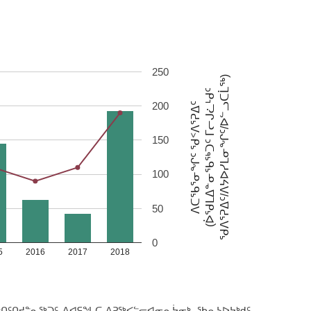
ᑦ
250
ᖁᐱᕐᕈᐃᑦ/ᐱᔭᐅᓯᒪᓂᖏᑦ/ᐅᓪᓗᑕᒫᖅ)
(ᐆᖁᒪᐃᓐᓂᖃᖅᑐᑦ ᒥᓕᒍᓛᒻᑯᑦ
200
ᐱᑕᖃᕐᓂᖏᑦ ᖁᑉᐱᕐᕈᐃᑦ
150
100
50
0
5
2016
2017
2018
ᑎᑦᑎᔪᓐᓇᖅᑐᑦ ᐱᐊᕋᖓᑕ ᐱᕈᖅᐸᓪᓕᐊᓂᕆᔮᓂᒃ. ᖃᕆᓴᐅᔭᒃᑯᑦ