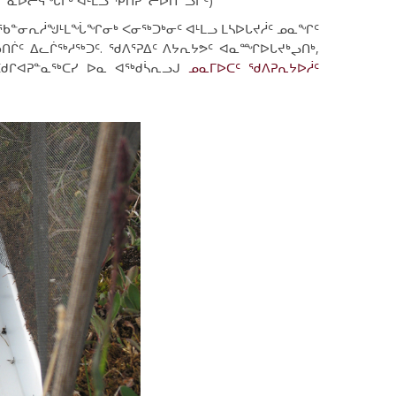
ᓐᓇᐅᓕᕌᖓᒥᒃ ᐊᒻᒪᓗ ᕿᑎᕈᓪᓕᐅᑎᓪᓗᒋᑦ)
ᐱᑕᖃᓐᓂᕆᓲᖑᒻᒪᖔᖏᓂᒃ ᐸᓂᖅᑐᒃᓂᑦ ᐊᒻᒪᓗ ᒪᓴᐅᒐᔪᓲᑦ ᓄᓇᖏᑦ
ᑎᒌᑦ ᐃᓚᒌᖅᓱᖅᑐᑦ. ᖁᐱᕐᕈᐃᑦ ᐱᔭᕆᔭᕗᑦ ᐊᓇᙱᐅᒐᔪᒃᖢᑎᒃ,
 ᑕᑯᒋᐊᕈᓐᓇᖅᑕᓯ ᐅᓇ ᐊᖅᑯᓵᕆᓗᒍ
ᓄᓇᒥᐅᑕᑦ ᖁᐱᕈᕆᔭᐅᓲᑦ