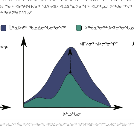
ᐊᓕᖕᓂᑦ ᐊᓯᔾᔨᐅᑎᔪᓂᒃ ᖁᐱᕐᕈᐃᑦ ᐊᑐᐃᓐᓇᐅᓂᖏᑦ ᐊᑐᖅᖢᒍ ᐅᖅᑰᓂᖅᓴᖅ
ᒃ ᖁᐱᕈᖁᑎᑦᑎᓄᑦ.
ᓄᖅ ᓯᓚᐅᑉ ᐆᓇᖅᓯᕙᓪᓕᐊᓂᖓ ᐊᒃᑐᐃᓂᖃᕈᓐᓇᕐᓂᖅ ᖁᑉᐱᕐᕈᐃᑦ ᐊᓯᖏᓪᓗ ᐱᑕᖃᓲᖑᓂᖏᓐ