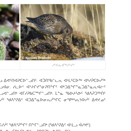
ᓯᒡᔭᕆᐊᖅᓱᒡᔪᒃ
ᓗ ᐃᕙᑦᑎᐊᕈᑕᐅᓪᓗᑎᑦ. ᐊᑑᑎᖃᓪᓚᕆ ᐊᒻᒪᑦᑕᐅᖅ ᐊᒃᓱᕉᑕᐅᓲᖅ
ᓗᐊᓂ. ᓯᓚᐅᑉ ᐊᔾᔨᒋᔪᓐᓃᕈᑎᖏᑦ ᐊᒃᑐᐃᖏᓐᓇᑐᐃᓐᓇᕆᐊᓖᑦ
ᐊᓪᓗᑎᒃ ᐊᒥᓱᕈᑲᑕᙱᓪᓗᑎᒃ. ᒫᓐᓇ ᖃᐅᔨᓵᕗᑦ ᖁᐱᕈᑐᖅᑏᑦ
ᓲᑦ ᖁᐱᕐᕈᐃᑦ ᐊᑐᐃᓐᓇᐅᓂᕆᓲᖏᑕ ᓂᕿᒃᓴᕆᔭᐅᓲᑦ ᐃᕙᔪᓄᑦ
ᑦ ᖁᐱᕐᕈᖏᑦ ᑎᖕᒥᓪᓗᑎᒃ (ᖁᐱᕐᕈᐃᑦ ᐊᒻᒪᓗ ᐋᓯᕙᑦ)