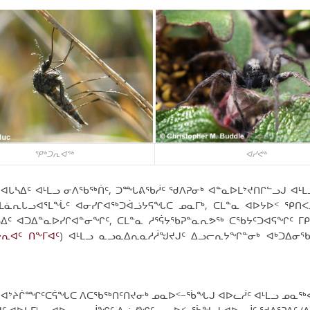
ᕿᒃᑐᕆᐊᖅ
ᐊᓯᕙᒃ
ᔭᕆᐊᒐᓴᐃᑦ ᐊᒻᒪᓗ ᓂᐱᖃᖅᑏᑦ, ᑐᙵᕕᖃᓲᑦ ᖁᐱᕈᓂᒃ ᐊᓐᓇᐅᒪᔾᔪᑎᒋᓪᓗᒍ ᐊᒻᒪ
ᓈᕆᒐᓗᐊᕐᒪᖔᑦ ᐊᓂᓯᒋᐊᖅᑐᐋᓘᔭᕋᖓᑕ ᓄᓇᒥᒃ, ᑕᒪᓐᓇ ᐊᐅᔭᐅᑉ ᕿᑎᐸ
 ᐊᑐᐃᓐᓇᐅᓯᒋᐊᓐᓂᖏᑦ, ᑕᒪᓐᓇ ᓱᕐᕌᔭᖃᕈᓐᓇᕆᕗᖅ ᑕᖃᔭᑦᑐᐊᕋᖏᑦ ᒥᑭᓗ
ᔭᕆᐊᑦ ᑎᖕᒥᐊᑦ
) ᐊᒻᒪᓗ ᓇᓗᓇᐃᕆᓇᓱᓲᖑᔪᒍᑦ ᐃᓗᓕᕆᔭᖏᓐᓂᒃ ᐊᒃᑐᐃᓂᖃ
 ᐊᔾᔨᒌᙱᑦᑕᕌᖓᑕ ᐱᑕᖃᖅᑎᑦᑎᔪᓂᒃ ᓄᓇᐅᑉ−ᖄᖓᒍ ᐊᐅᓚᓲᑦ ᐊᒻᒪᓗ ᓄᓇᖅᐸᓯᓲ