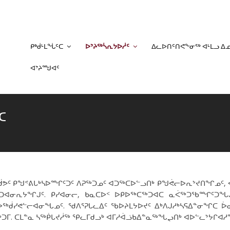
ᑭᒃᑰᒻᒪᖔᑦᑕ
ᐅᔾᔨᖅᓵᕆᔭᐅᓲᑦ
ᐃᓚᐅᑎᑦᑎᕙᖕᓂᖅ ᐊᒻᒪᓗ ᐃ
ᐊᔾᔨᙳᐊᑦ
ᑦ
ᕗᑦ ᑭᖑᕝᕕᒐᒃᓴᐅᙱᑦᑐᑦ ᐱᕈᖅᑐᓄᑦ ᐊᑐᖅᑕᐅᓪᓗᑎᒃ ᑭᖑᕚᓕᐅᕆᔾᔪᑎᖏᓄᑦ, ᐊᑑ
ᑐᐊᓂᕆᔭᖏᒍᑦ. ᑭᓯᐊᓂᓕ, ᑲᓇᑕᐅᑉ ᐅᑭᐅᖅᑕᖅᑐᐊᑕ ᓇᐹᖅᑐᖃᙱᑦᑐᖓᒍᑦ
ᖅᑰᓯᕙᓪᓕᐊᓂᖓᓄᑦ. ᖁᐱᕐᕈᒐᓚᐃᑦ ᖃᐅᔨᒪᔭᐅᔪᑦ ᐃᒃᐱᒍᓱᒃᓴᕋᐃᓐᓂᖏᑕ 
ᑕᖅᑐᒥ. ᑕᒪᓐᓇ ᓴᖅᑮᒐᔪᓲᖅ ᕿᓚᒥᑯᓗᒃ ᐊᒥᓱᐋᓘᑲᐃᓐᓇᖅᖓᖢᑎᒃ ᐊᐅᓪᓚᔾᔭᒋᐊ