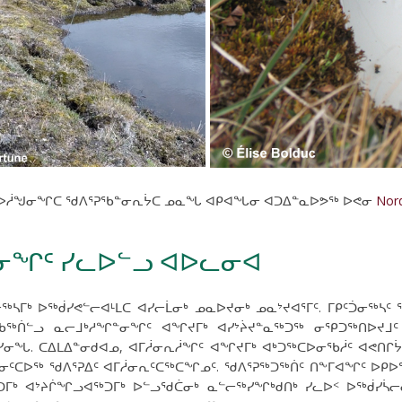
ᖅᑕᐅᓲᖑᓂᖏᑕ ᖁᐱᕐᕈᖃᓐᓂᕆᔮᑕ ᓄᓇᖓ ᐊᑭᐊᖓᓂ ᐊᑐᐃᓐᓇᐅᕗᖅ ᐅᕙᓂ
Nor
ᓂᖏᑦ ᓯᓚᐅᓪᓗ ᐊᐅᓚᓂᐊ
ᒃ ᐅᖅᑰᓯᕙᓪᓕᐊᒻᒪᑕ ᐊᓯᓕᒫᓂᒃ ᓄᓇᐅᔪᓂᒃ ᓄᓇᔾᔪᐊᕐᒥᑦ. ᒥᑭᑦᑑᓂᖅᓴᑦ ᖁ
ᖅᑏᓪᓗ ᓇᓕᒧᒃᓱᖏᓐᓂᖏᑦ ᐊᖏᔪᒥᒃ ᐊᓯᔾᔩᔪᓐᓇᖅᑐᖅ ᓂᕿᑐᖅᑎᐅᔪᒧᑦ ᓂ
ᓂᖓ. ᑕᐃᒪᐃᓐᓂᑯᐊᓄ, ᐊᒥᓲᓂᕆᓲᖏᑦ ᐊᖏᔪᒥᒃ ᐊᒃᑐᖅᑕᐅᓂᖃᓲᑦ ᐊᕙᑎᒋᔮ
ᓯᓂᑦᑕᐅᖅ ᖁᐱᕐᕈᐃᑦ ᐊᒥᓲᓂᕆᑦᑕᖅᑕᖏᓄᑦ. ᖁᐱᕐᕈᖅᑐᖅᑏᑦ ᑎᖕᒥᐊᖏᑦ ᐅᑭ
ᑐᒥᒃ ᐊᔾᔨᒌᖏᓗᐊᖅᑐᒥᒃ ᐅᓪᓗᖁᑖᓂᒃ ᓇᓪᓕᖅᓯᖏᒃᑯᑎᒃ ᓯᓚᐅᑉ ᐅᖅᑰᓯᓵᓕ