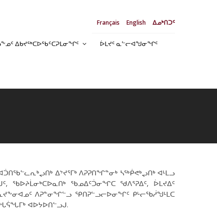
Français
English
ᐃᓄᒃᑎᑐᑦ
ᓄᖕᓄᑦ ᐃᑲᔪᖅᑕᐅᖃᑦᑕᕈᒪᓂᖏᑦ
ᐆᒪᔪᑦ ᓇᓪᓕᐊᖑᓂᖏᑦ
ᑎᖃᓪᓚᕆᒃᖢᑎᒃ ᐃᔾᔪᕐᒥᒃ ᐱᕈᕈᑎᖏᓐᓂᒃ ᓴᖅᑮᕙᒃᖢᑎᒃ ᐊᒻᒪᓗ
, ᖃᐅᔨᒫᓂᒃᑕᐅᓇᑎᒃ ᖃᓄᐃᑦᑑᓂᖏᑕ ᖁᐱᕐᕈᐃᑦ, ᐆᒪᔪᐃᑦ
ᐆᓇᔪᖕᓂᐊᓄᑦ ᐱᕈᓐᓂᖏᓪᓗ ᕿᑎᕈᓪᓗᓕᐅᓂᖏᑦ ᑭᒡᓕᖃᓲᖑᒻᒪᑕ
ᓱᖓᕌᖓᒥᒃ ᐊᐅᔭᐅᑎᓪᓗᒍ.