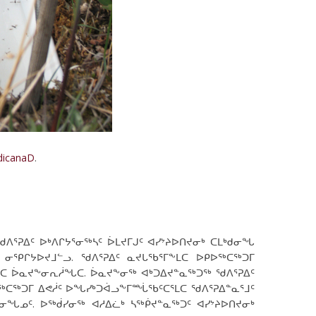
dicanaD
.
ᐱᕐᕈᐃᑦ ᐅᒃᐱᒋᔭᕐᓂᖅᓴᑦ ᐆᒪᔪᒥᒍᑦ ᐊᓯᔾᔨᐅᑎᔪᓂᒃ ᑕᒪᒃᑯᓂᖓ
ᕿᒋᔭᐅᔪᒧᓪᓗ. ᖁᐱᕐᕈᐃᑦ ᓇᔪᒐᖃᕐᒥᖕᒪᑕ ᐅᑭᐅᖅᑕᖅᑐᒥ
ᑕ ᐆᓇᔪᖕᓂᕆᓲᖓᑕ. ᐆᓇᔪᖕᓂᖅ ᐊᒃᑐᐃᔪᓐᓇᖅᑐᖅ ᖁᐱᕐᕈᐃᑦ
ᐅᖅᑕᖅᑐᒥ ᐃᕙᓲᑦ ᐅᖓᓯᒃᑐᐋᓗᖕᒥᙶᖃᑦᑕᕐᒪᑕ ᖁᐱᕐᕈᐃᓐᓇᕐᒧᑦ
ᓂᖓᓄᑦ. ᐅᖅᑰᓯᓂᖅ ᐊᓱᐃᓛᒃ ᓴᖅᑮᔪᓐᓇᖅᑐᑦ ᐊᓯᔾᔨᐅᑎᔪᓂᒃ