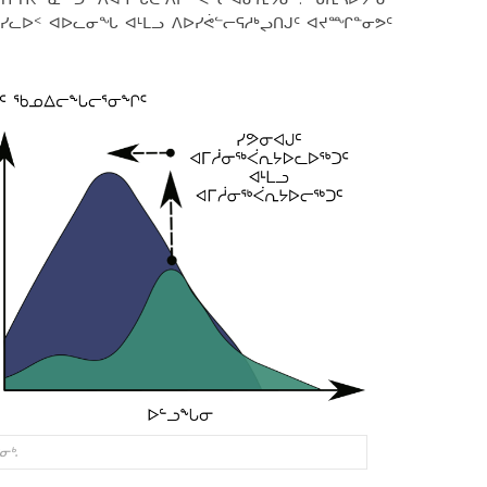
 ᓯᓚᐅᑉ ᐊᐅᓚᓂᖓ ᐊᒻᒪᓗ ᐱᐅᓯᕚᓪᓕᕋᓱᒃᖢᑎᒍᑦ ᐊᔪᙱᓐᓂᕗᑦ
ᓂᒃ.