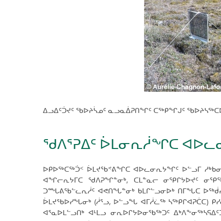
ᐃᓗᐃᑦᑑᔪᑦ ᖃᐅᔨᓵᓄᑦ ᓇᓗᓇᐄᕈᑎᖏᑦ ᑕᖅᑭᖏᒍᑦ ᖃᐅᔨᓴ
ᖁᐱᕐᕈᐃᑦ ᐆᒪᓂᕆᓲᖏᑕ ᐊᐅᓚ
ᐅᑭᐅᖅᑕᖅᑑᑉ ᐆᒪᔪᖃᕝᕕᖏᑕ ᐊᐅᓚᓂᕆᔭᖏᑦ ᐅᓪᓗᒥ ᓱᒃᑲᓂᖅᓴᒥ
ᐊᖏᓕᕆᔭᒥᑕ ᖁᐱᕈᖏᓐᓂᒃ, ᑕᒪᓐᓇᓕ ᓂᕿᒋᔭᐅᔪᑦ ᓂᕿᖃ
ᑐᙵᕕᖃᓪᓚᕆᓲᑦ ᐊᕙᑎᖓᓐᓂᒃ ᑲᒪᒋᓪᓗᓂᐅᒃ ᑎᒥᖓᑕ ᐅᖅᑰᓯ
ᐆᒪᔪᖃᐅᓯᖓᓂᒃ (ᓲᕐᓗ, ᐅᓪᓗᖓ ᐊᒥᓲᓛᖅ ᓴᖅᑭᒋᐊᕈᑖᑕ) ᑭ
ᐊᕐᓇᐅᒪᓪᓗᑎᒃ ᐊᒻᒪᓗ ᓂᕆᐅᒋᔭᐅᓂᖃᖅᑐᑦ ᐃᒃᐱᖕᓂᖅᓴᕋᐃᑦ