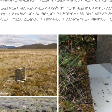
ᑦ ᐊᐅᔭᒥᒡᓗ ᐊᐅᓚᓂᕆᓲᖏᑦ ᐃᓅᓯᖏᑦ ᓄᓇᐅᑉ−ᖄᖓᒍ ᐊᐅᓚᓲᑦ ᖁᐱᕐᕈᐃᑦ (ᐃ
ᔪᑦ ᓄᓇᒥᐅᑕᓂᒃ ᖁᐱᕐᕈᓄᑦ ᐊᒻᒪᓗ ᐊᖅᐸᓯᓲᑦ ᑎᖕᒥᓪᓗᑎᒃ ᖃᓄᑎᒋ ᑕᖅᑭᖏᒍᑦ 
ᐊᔾᔪᐄᓪᓗ ᐱᔭᕆᔭᐅᓪᓗᑎᒃ ᐃᓚᖃᖅᖢᑎᒃ ᑭᒡᒐᖅᑐᖅᑎᓂᒃ 33−ᖑᔪᑦ ᑲᑎᖅᓱᖓᖃ
ᒐᓚᑦ ᒥᙳᐃᑦ. ᐃᓗᐃᑦᑑᔪᒥᒃ ᑎᑎᕋᖅᓯᒪᔪᒥᒃ ᐱᑕᖃᓐᓂᖏᓄᑦ ᐊᑭᐊᖓᓂ,